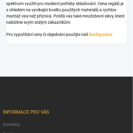
spektrum využití pro moderní potřeby skladování. Cena regálů je
s ohledem na vynikající kvalitu použitých materiálů a rychlou
montáž více než příznivá. Potěší vás také množstevní slevy, které
nabízíme svým stálým zákazníkům.
Pro vypočítání ceny či objednání použijte náš
konfigurátor.
Z
á
p
a
t
í
INFORMACE PRO VÁS
Kontakty