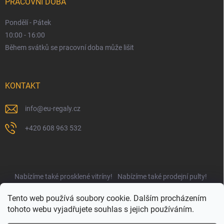
PRACOVNÍ DOBA
Pondělí - Pátek
10:00 - 16:00
Během svátků se pracovní doba může lišit
KONTAKT
info
@
eu-regaly.cz
+420 608 963 532
Nabízíme také prosklené vitríny!
Nabízíme také prodejní pulty!
Najdete nás i na UNIregály.cz!
Tento web používá soubory cookie. Dalším procházením
tohoto webu vyjadřujete souhlas s jejich používáním.