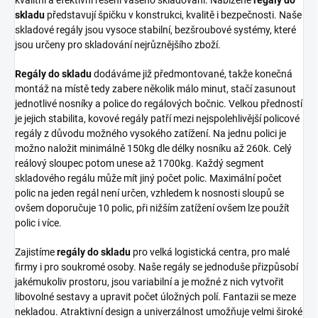
kvalitní a efektivní řešení vašeho skladování. Nabízené
regály do
skladu
představují špičku v konstrukci, kvalitě i bezpečnosti. Naše
skladové regály jsou vysoce stabilní, bezšroubové systémy, které
jsou určeny pro skladování nejrůznějšího zboží.
Regály do skladu
dodáváme již předmontované, takže konečná
montáž na místě tedy zabere několik málo minut, stačí zasunout
jednotlivé nosníky a police do regálových bočnic. Velkou předností
je jejich stabilita, kovové regály patří mezi nejspolehlivější policové
regály z důvodu možného vysokého zatížení. Na jednu polici je
možno naložit minimálně 150kg dle délky nosníku až 260k. Celý
reálový sloupec potom unese až 1700kg. Každý segment
skladového regálu může mít jiný počet polic. Maximální počet
polic na jeden regál není určen, vzhledem k nosnosti sloupů se
ovšem doporučuje 10 polic, při nižším zatížení ovšem lze použít
polic i více.
Zajistíme
regály do skladu
pro velká logistická centra, pro malé
firmy i pro soukromé osoby. Naše regály se jednoduše přizpůsobí
jakémukoliv prostoru, jsou variabilní a je možné z nich vytvořit
libovolné sestavy a upravit počet úložných polí. Fantazii se meze
nekladou. Atraktivní design a univerzálnost umožňuje velmi široké