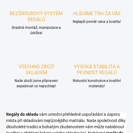
BEZŠROUBOVÝ SYSTÉM
HLÍDÁME TRH ZA VÁS
REGÁLŮ
Nejlepší poměr cena a kvalita!
Snadná montáž, manipulace a
údržba!
VŠECHNO ZBOŽÍ
VYSOKÁ STABILITA A
SKLADEM
PEVNOST REGÁLŮ
Naše zboží jsme připraveni
Robustní konstrukce a kvalitní
expedovat co nejrychleji!
materiály!
Regály do skladu
vám umožní přehledné uspořádání a úsporu
místa při skladování nejrůznějšího matriálu. Naše společnost díky
dlouholeté tradici a bohatým zkušenostem vám může nabídnout