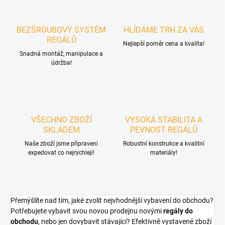
BEZŠROUBOVÝ SYSTÉM
HLÍDÁME TRH ZA VÁS
REGÁLŮ
Nejlepší poměr cena a kvalita!
Snadná montáž, manipulace a
údržba!
VŠECHNO ZBOŽÍ
VYSOKÁ STABILITA A
SKLADEM
PEVNOST REGÁLŮ
Naše zboží jsme připraveni
Robustní konstrukce a kvalitní
expedovat co nejrychleji!
materiály!
Přemýšlíte nad tím, jaké zvolit nejvhodnější vybavení do obchodu?
Potřebujete vybavit svou novou prodejnu novými
regály do
obchodu
, nebo jen dovybavit stávající? Efektivně vystavené zboží