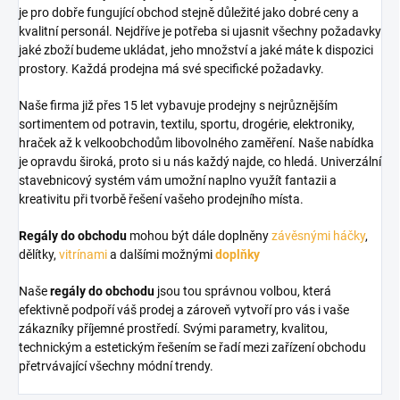
je pro dobře fungující obchod stejně důležité jako dobré ceny a
kvalitní personál. Nejdříve je potřeba si ujasnit všechny požadavky
jaké zboží budeme ukládat, jeho množství a jaké máte k dispozici
prostory. Každá prodejna má své specifické požadavky.
Naše firma již přes 15 let vybavuje prodejny s nejrůznějším
sortimentem od potravin, textilu, sportu, drogérie, elektroniky,
hraček až k velkoobchodům libovolného zaměření. Naše nabídka
je opravdu široká, proto si u nás každý najde, co hledá. Univerzální
stavebnicový systém vám umožní naplno využít fantazii a
kreativitu při tvorbě řešení vašeho prodejního místa.
Regály do obchodu
mohou být dále doplněny
závěsnými háčky
,
dělítky,
vitrínami
a dalšími možnými
doplňky
Naše
regály do obchodu
jsou tou správnou volbou, která
efektivně podpoří váš prodej a zároveň vytvoří pro vás i vaše
zákazníky příjemné prostředí. Svými parametry, kvalitou,
technickým a estetickým řešením se řadí mezi zařízení obchodu
přetrvávající všechny módní trendy.