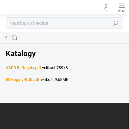
Přejít
na
obsah
Hledat
Domů
Katalogy
ASPR EuRegály.pdf
velikost 789kB
EU-regaly-EU5.pdf
velikost 9,68MB
Z
á
p
a