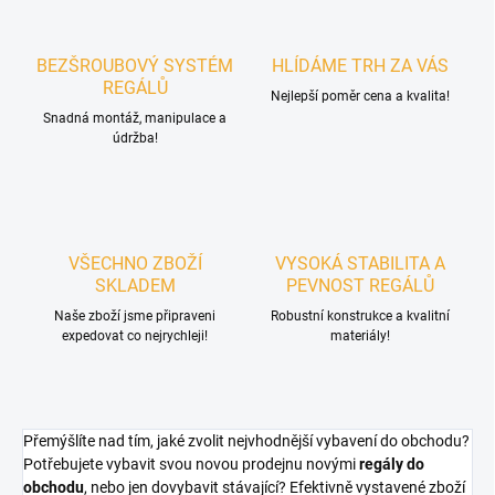
BEZŠROUBOVÝ SYSTÉM
HLÍDÁME TRH ZA VÁS
REGÁLŮ
Nejlepší poměr cena a kvalita!
Snadná montáž, manipulace a
údržba!
VŠECHNO ZBOŽÍ
VYSOKÁ STABILITA A
SKLADEM
PEVNOST REGÁLŮ
Naše zboží jsme připraveni
Robustní konstrukce a kvalitní
expedovat co nejrychleji!
materiály!
Přemýšlíte nad tím, jaké zvolit nejvhodnější vybavení do obchodu?
Potřebujete vybavit svou novou prodejnu novými
regály do
obchodu
, nebo jen dovybavit stávající? Efektivně vystavené zboží