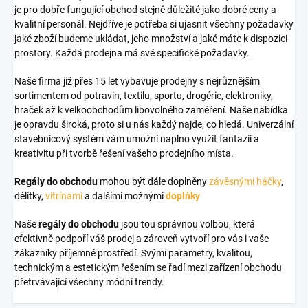
je pro dobře fungující obchod stejně důležité jako dobré ceny a
kvalitní personál. Nejdříve je potřeba si ujasnit všechny požadavky
jaké zboží budeme ukládat, jeho množství a jaké máte k dispozici
prostory. Každá prodejna má své specifické požadavky.
Naše firma již přes 15 let vybavuje prodejny s nejrůznějším
sortimentem od potravin, textilu, sportu, drogérie, elektroniky,
hraček až k velkoobchodům libovolného zaměření. Naše nabídka
je opravdu široká, proto si u nás každý najde, co hledá. Univerzální
stavebnicový systém vám umožní naplno využít fantazii a
kreativitu při tvorbě řešení vašeho prodejního místa.
Regály do obchodu
mohou být dále doplněny
závěsnými háčky
,
dělítky,
vitrínami
a dalšími možnými
doplňky
Naše
regály do obchodu
jsou tou správnou volbou, která
efektivně podpoří váš prodej a zároveň vytvoří pro vás i vaše
zákazníky příjemné prostředí. Svými parametry, kvalitou,
technickým a estetickým řešením se řadí mezi zařízení obchodu
přetrvávající všechny módní trendy.