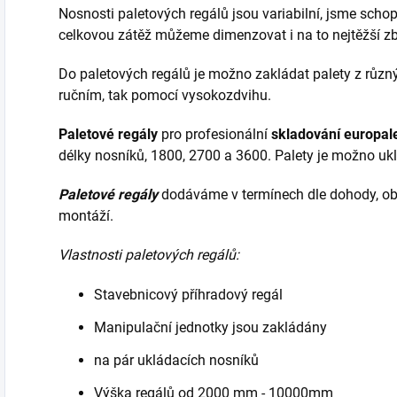
Nosnosti paletových regálů jsou variabilní, jsme schop
celkovou zátěž můžeme dimenzovat i na to nejtěžší zb
Do paletových regálů je možno zakládat palety z různý
ručním, tak pomocí vysokozdvihu.
P
aletové regály
pro profesionální
skladování europal
délky nosníků, 1800, 2700 a 3600. Palety je možno u
Paletové regály
dodáváme v termínech dle dohody, obv
montáží.
Vlastnosti paletových regálů:
Stavebnicový příhradový regál
Manipulační jednotky jsou zakládány
na pár ukládacích nosníků
Výška regálů od 2000 mm - 10000mm