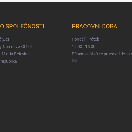
LO SPOLEČNOSTI
PRACOVNÍ DOBA
ly.cz
Pondělí - Pátek
y Němcové 431/4
10:00 - 16:00
 Mladá Boleslav
Během svátků se pracovní doba
lišit
republika