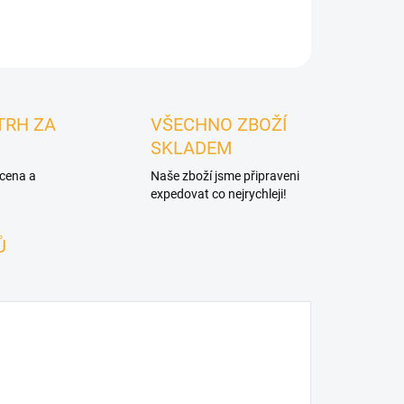
ILNÍ INFORMACE
ZEPTAT SE
TRH ZA
VŠECHNO ZBOŽÍ
SKLADEM
 cena a
Naše zboží jsme připraveni
expedovat co nejrychleji!
Ů