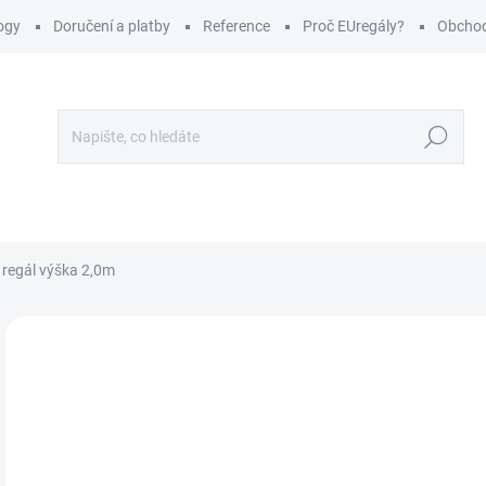
ogy
Doručení a platby
Reference
Proč EUregály?
Obchod
Hledat
 regál výška 2,0m
Neohodnoceno
Podrobnosti hodnocení
NOVINKA
o
od