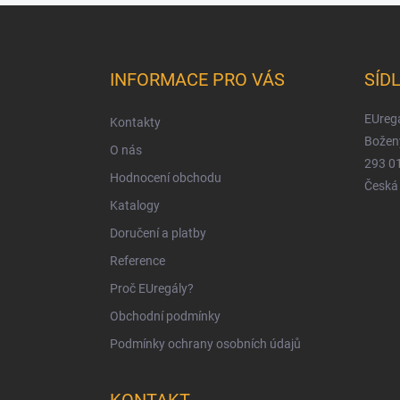
Z
á
p
a
INFORMACE PRO VÁS
SÍD
t
í
EUregá
Kontakty
Božen
O nás
293 01
Hodnocení obchodu
Česká 
Katalogy
Doručení a platby
Reference
Proč EUregály?
Obchodní podmínky
Podmínky ochrany osobních údajů