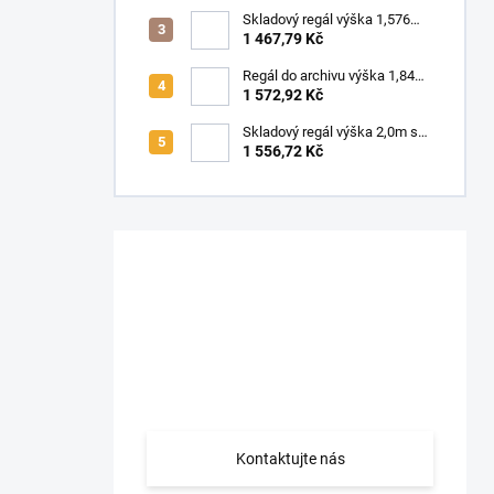
n
Skladový regál výška 1,576m
í
s kovovými policemi
1 467,79 Kč
p
a
Regál do archivu výška 1,84m
s kovovými policemi
1 572,92 Kč
n
e
Skladový regál výška 2,0m s
l
kovovými policemi
1 556,72 Kč
Potřebujete
PORADIT nebo máte
INDIVIDUÁLNÍ
požadavky?
Kontaktujte nás