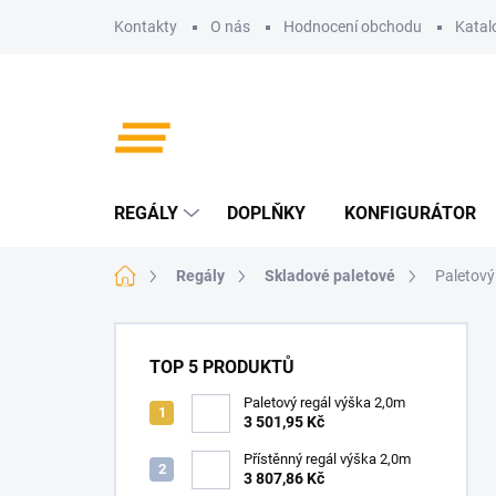
Přejít
Kontakty
O nás
Hodnocení obchodu
Katal
na
obsah
REGÁLY
DOPLŇKY
KONFIGURÁTOR
Domů
Regály
Skladové paletové
Paletový
P
o
TOP 5 PRODUKTŮ
s
t
Paletový regál výška 2,0m
3 501,95 Kč
r
a
Přístěnný regál výška 2,0m
n
3 807,86 Kč