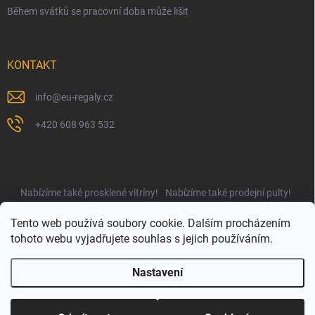
Během svátků se pracovní doba může lišit
KONTAKT
info
@
eu-regaly.cz
+420 608 963 532
Nabízíme také prosklené vitríny!
Nabízíme také prodejní pulty!
Najdete nás i na UNIregály.cz!
Tento web používá soubory cookie. Dalším procházením
tohoto webu vyjadřujete souhlas s jejich používáním.
Nastavení
Copyright 2026
EUregály.cz
. Všechna práva vyhrazena.
Upravit nastavení
cookies