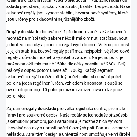
kvalitní a efektivní řešení vašeho skladování. Nabízené
regály do
skladu
představují špičku v konstrukci, kvalitě i bezpečnosti. Naše
skladové regály jsou vysoce stabilní, bezšroubové systémy, které
jsou určeny pro skladování nejrůznějšího zboží.
Regály do skladu
dodáváme již předmontované, takže konečná
montáž na místě tedy zabere několik málo minut, stačí zasunout
jednotlivé nosníky a police do regálových bočnic. Velkou předností
je jejich stabilita, kovové regály patří mezi nejspolehlivější policové
regály z důvodu možného vysokého zatížení. Na jednu polici je
možno naložit minimálně 150kg dle délky nosníku až 260k. Celý
reálový sloupec potom unese až 1700kg. Každý segment
skladového regálu může mít jiný počet polic. Maximální počet
polic na jeden regál není určen, vzhledem k nosnosti sloupů se
ovšem doporučuje 10 polic, při nižším zatížení ovšem lze použít
polic i více.
Zajistíme
regály do skladu
pro velká logistická centra, pro malé
firmy i pro soukromé osoby. Naše regály se jednoduše přizpůsobí
jakémukoliv prostoru, jsou variabilní a je možné z nich vytvořit
libovolné sestavy a upravit počet úložných polí. Fantazii se meze
nekladou. Atraktivní design a univerzálnost umožňuje velmi široké