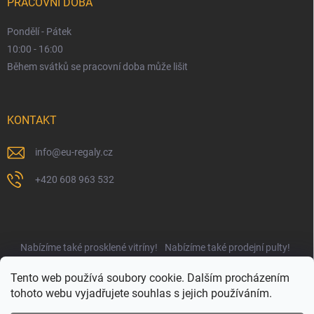
PRACOVNÍ DOBA
Pondělí - Pátek
10:00 - 16:00
Během svátků se pracovní doba může lišit
KONTAKT
info
@
eu-regaly.cz
+420 608 963 532
Nabízíme také prosklené vitríny!
Nabízíme také prodejní pulty!
Najdete nás i na UNIregály.cz!
Tento web používá soubory cookie. Dalším procházením
tohoto webu vyjadřujete souhlas s jejich používáním.