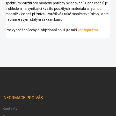
spektrum využití pro moderní potřeby skladování. Cena regálů je
s ohledem na vynikající kvalitu použitých materiálů a rychlou
montáž více než příznivá. Potěší vás také množstevní slevy, které
nabízíme svým stálým zákazníkům.
Pro vypočítání ceny či objednání použijte náš
konfigurátor.
Z
á
p
a
t
í
INFORMACE PRO VÁS
Kontakty