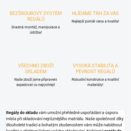
BEZŠROUBOVÝ SYSTÉM
HLÍDÁME TRH ZA VÁS
REGÁLŮ
Nejlepší poměr cena a kvalita!
Snadná montáž, manipulace a
údržba!
VŠECHNO ZBOŽÍ
VYSOKÁ STABILITA A
SKLADEM
PEVNOST REGÁLŮ
Naše zboží jsme připraveni
Robustní konstrukce a kvalitní
expedovat co nejrychleji!
materiály!
Regály do skladu
vám umožní přehledné uspořádání a úsporu
místa při skladování nejrůznějšího matriálu. Naše společnost díky
dlouholeté tradici a bohatým zkušenostem vám může nabídnout