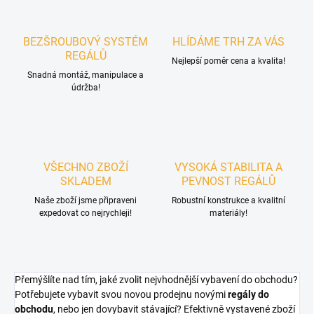
BEZŠROUBOVÝ SYSTÉM
HLÍDÁME TRH ZA VÁS
REGÁLŮ
Nejlepší poměr cena a kvalita!
Snadná montáž, manipulace a
údržba!
VŠECHNO ZBOŽÍ
VYSOKÁ STABILITA A
SKLADEM
PEVNOST REGÁLŮ
Naše zboží jsme připraveni
Robustní konstrukce a kvalitní
expedovat co nejrychleji!
materiály!
Přemýšlíte nad tím, jaké zvolit nejvhodnější vybavení do obchodu?
Potřebujete vybavit svou novou prodejnu novými
regály do
obchodu
, nebo jen dovybavit stávající? Efektivně vystavené zboží