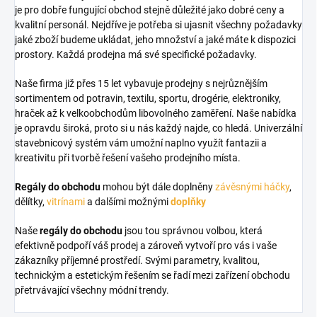
je pro dobře fungující obchod stejně důležité jako dobré ceny a
kvalitní personál. Nejdříve je potřeba si ujasnit všechny požadavky
jaké zboží budeme ukládat, jeho množství a jaké máte k dispozici
prostory. Každá prodejna má své specifické požadavky.
Naše firma již přes 15 let vybavuje prodejny s nejrůznějším
sortimentem od potravin, textilu, sportu, drogérie, elektroniky,
hraček až k velkoobchodům libovolného zaměření. Naše nabídka
je opravdu široká, proto si u nás každý najde, co hledá. Univerzální
stavebnicový systém vám umožní naplno využít fantazii a
kreativitu při tvorbě řešení vašeho prodejního místa.
Regály do obchodu
mohou být dále doplněny
závěsnými háčky
,
dělítky,
vitrínami
a dalšími možnými
doplňky
Naše
regály do obchodu
jsou tou správnou volbou, která
efektivně podpoří váš prodej a zároveň vytvoří pro vás i vaše
zákazníky příjemné prostředí. Svými parametry, kvalitou,
technickým a estetickým řešením se řadí mezi zařízení obchodu
přetrvávající všechny módní trendy.