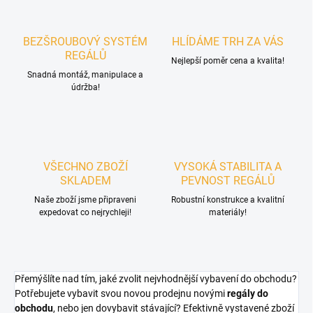
BEZŠROUBOVÝ SYSTÉM
HLÍDÁME TRH ZA VÁS
REGÁLŮ
Nejlepší poměr cena a kvalita!
Snadná montáž, manipulace a
údržba!
VŠECHNO ZBOŽÍ
VYSOKÁ STABILITA A
SKLADEM
PEVNOST REGÁLŮ
Naše zboží jsme připraveni
Robustní konstrukce a kvalitní
expedovat co nejrychleji!
materiály!
Přemýšlíte nad tím, jaké zvolit nejvhodnější vybavení do obchodu?
Potřebujete vybavit svou novou prodejnu novými
regály do
obchodu
, nebo jen dovybavit stávající? Efektivně vystavené zboží