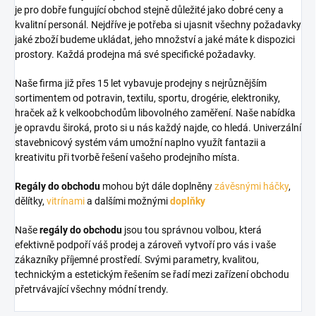
je pro dobře fungující obchod stejně důležité jako dobré ceny a
kvalitní personál. Nejdříve je potřeba si ujasnit všechny požadavky
jaké zboží budeme ukládat, jeho množství a jaké máte k dispozici
prostory. Každá prodejna má své specifické požadavky.
Naše firma již přes 15 let vybavuje prodejny s nejrůznějším
sortimentem od potravin, textilu, sportu, drogérie, elektroniky,
hraček až k velkoobchodům libovolného zaměření. Naše nabídka
je opravdu široká, proto si u nás každý najde, co hledá. Univerzální
stavebnicový systém vám umožní naplno využít fantazii a
kreativitu při tvorbě řešení vašeho prodejního místa.
Regály do obchodu
mohou být dále doplněny
závěsnými háčky
,
dělítky,
vitrínami
a dalšími možnými
doplňky
Naše
regály do obchodu
jsou tou správnou volbou, která
efektivně podpoří váš prodej a zároveň vytvoří pro vás i vaše
zákazníky příjemné prostředí. Svými parametry, kvalitou,
technickým a estetickým řešením se řadí mezi zařízení obchodu
přetrvávající všechny módní trendy.