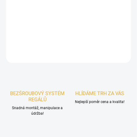
MŮŽEME DORUČIT DO:
ZVOLTE VARIANTU
MOŽNOSTI DORUČENÍ
−
+
Přidat do košíku
ZEPTAT SE
BEZŠROUBOVÝ SYSTÉM
HLÍDÁME TRH ZA VÁS
REGÁLŮ
Nejlepší poměr cena a kvalita!
Snadná montáž, manipulace a
údržba!