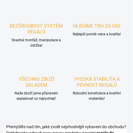
BEZŠROUBOVÝ SYSTÉM
HLÍDÁME TRH ZA VÁS
REGÁLŮ
Nejlepší poměr cena a kvalita!
Snadná montáž, manipulace a
údržba!
VŠECHNO ZBOŽÍ
VYSOKÁ STABILITA A
SKLADEM
PEVNOST REGÁLŮ
Naše zboží jsme připraveni
Robustní konstrukce a kvalitní
expedovat co nejrychleji!
materiály!
Přemýšlíte nad tím, jaké zvolit nejvhodnější vybavení do obchodu?