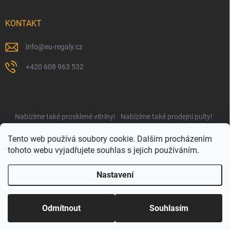
KONTAKT
info
@
eu-regaly.cz
+420 608 963 532
Nabízíme také prosklené vitríny!
Nabízíme také prodejní pulty!
Najdete nás i na UNIregály.cz!
Tento web používá soubory cookie. Dalším procházením
tohoto webu vyjadřujete souhlas s jejich používáním.
Nastavení
Copyright 2026
EUregály.cz
. Všechna práva vyhrazena.
Upravit nastavení
cookies
Odmítnout
Souhlasím