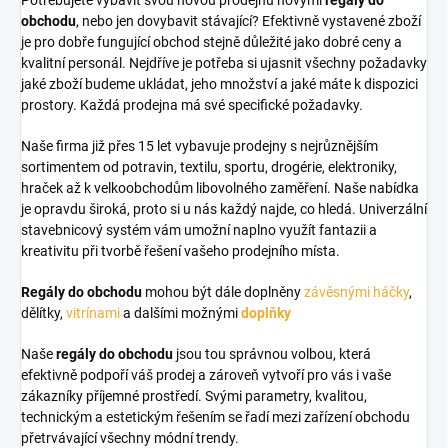
Potřebujete vybavit svou novou prodejnu novými
regály do
obchodu
, nebo jen dovybavit stávající? Efektivně vystavené zboží
je pro dobře fungující obchod stejně důležité jako dobré ceny a
kvalitní personál. Nejdříve je potřeba si ujasnit všechny požadavky
jaké zboží budeme ukládat, jeho množství a jaké máte k dispozici
prostory. Každá prodejna má své specifické požadavky.
Naše firma již přes 15 let vybavuje prodejny s nejrůznějším
sortimentem od potravin, textilu, sportu, drogérie, elektroniky,
hraček až k velkoobchodům libovolného zaměření. Naše nabídka
je opravdu široká, proto si u nás každý najde, co hledá. Univerzální
stavebnicový systém vám umožní naplno využít fantazii a
kreativitu při tvorbě řešení vašeho prodejního místa.
Regály do obchodu
mohou být dále doplněny
závěsnými háčky
,
dělítky,
vitrínami
a dalšími možnými
doplňky
Naše
regály do obchodu
jsou tou správnou volbou, která
efektivně podpoří váš prodej a zároveň vytvoří pro vás i vaše
zákazníky příjemné prostředí. Svými parametry, kvalitou,
technickým a estetickým řešením se řadí mezi zařízení obchodu
přetrvávající všechny módní trendy.