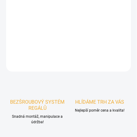
POČET POLIC
MŮŽEME DORUČIT DO:
ZVOLTE VARIANTU
MOŽNOSTI DORUČENÍ
−
+
Přidat do košíku
ZEPTAT SE
BEZŠROUBOVÝ SYSTÉM
HLÍDÁME TRH ZA VÁS
REGÁLŮ
Nejlepší poměr cena a kvalita!
Snadná montáž, manipulace a
údržba!