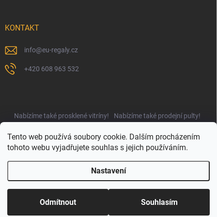
KONTAKT
info
@
eu-regaly.cz
+420 608 963 532
Nabízíme také prosklené vitríny!
Nabízíme také prodejní pulty!
Najdete nás i na UNIregály.cz!
Tento web používá soubory cookie. Dalším procházením
tohoto webu vyjadřujete souhlas s jejich používáním.
Nastavení
Copyright 2026
EUregály.cz
. Všechna práva vyhrazena.
Upravit nastavení
cookies
Odmítnout
Souhlasím